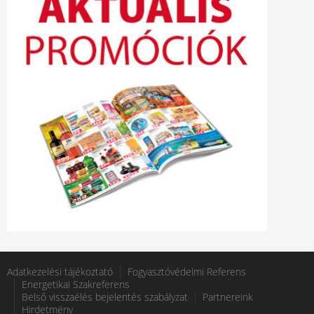
Adatkezelési tájékoztató
Fogyasztóvédelmi Referens
Energetikai Szakreferens
Belső visszaélés bejelentés szabályzat
Partnereink
Hirdetmény