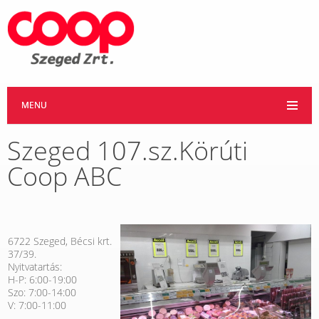
MENU
Szeged 107.sz.Körúti
Coop ABC
6722 Szeged, Bécsi krt.
37/39.
Nyitvatartás:
H-P: 6:00-19:00
Szo: 7:00-14:00
V: 7:00-11:00