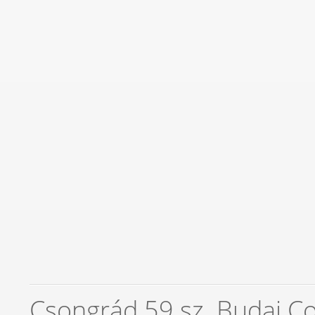
Csongrád 59.sz. Budai C