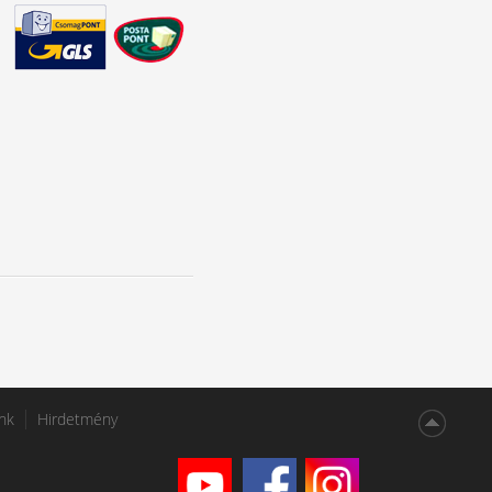
nk
Hirdetmény