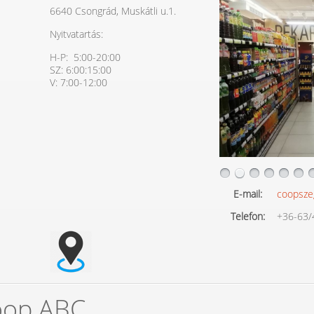
6640 Csongrád, Muskátli u.1.
Nyitvatartás:
H-P: 5:00-20:00
SZ: 6:00:15:00
V: 7:00-12:00
E-mail:
coopsze
Telefon:
+36-63/
oop ABC