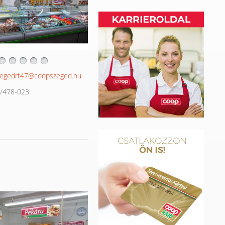
egedrt47@coopszeged.hu
/478-023