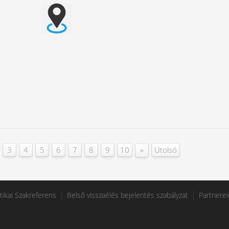
»
3
4
5
6
7
8
9
10
Utolsó
tikai Szakreferens
Belső visszaélés bejelentés szabályzat
Partnerei