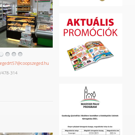
egedrt57@coopszeged.hu
/478-314