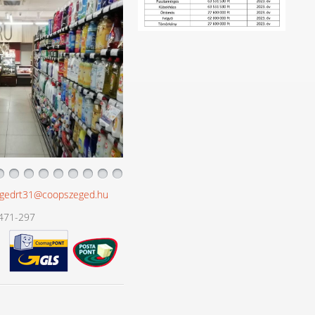
gedrt31@coopszeged.hu
471-297