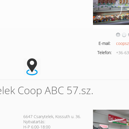
E-mail:
coopsz
Telefon:
+36-63
elek Coop ABC 57.sz.
6647 Csanytelek, Kossuth u. 36.
Nyitvatartás:
H-P 6:00-18:00