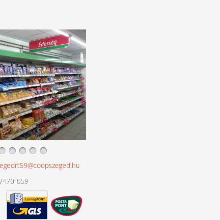
egedrt59@coopszeged.hu
/470-059