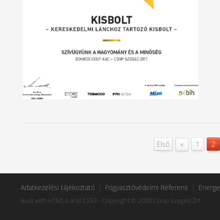
«
Első
1
2
Adatkezelési tájékoztató
Fogyasztóvédelmi Referens
Energe
Built with HTML5 and CSS3 - Copyright © 2020 Coop Szeged Zrt