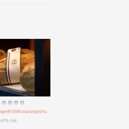
egedrt33@coopszeged.hu
/479-166