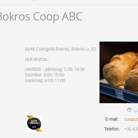
 Bokros Coop ABC
6648 Csongrád-Bokros, Bokros u. 32.
Nyitvatartás:
Hétfőtől – péntekig: 5:30-18:30
Szombat: 6:00-15:00
Vasárnap: 6:00-11:00
E-mail:
coopsz
Telefon:
+36-63